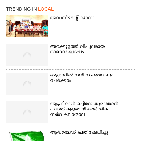
എറണാകുളം മേനകയിൽ
നിന്നുള്ള കാഴ്ച
TRENDING IN
LOCAL
അസസ്‌മെന്റ് ക്യാമ്പ്
അറക്കുളത്ത് വിപുലമായ
ഓണാഘോഷം
ആധാറിൽ ഇനി ഇ - മെയിലും
ചേർക്കാം
ആഫ്രിക്കൻ ഒച്ചിനെ തുരത്താൻ
പദ്ധതികളുമായി കാർഷിക
സർവകലാശാല
ആർ.ജെ.ഡി പ്രതിഷേധിച്ചു