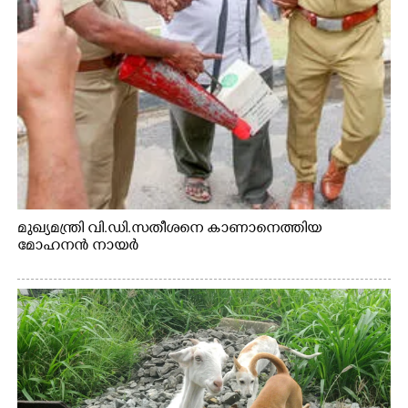
മുഖ്യമന്ത്രി വി.ഡി.സതീശനെ കാണാനെത്തിയ
മോഹനൻ നായർ