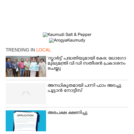
Copy Link
TRENDING IN
LOCAL
'സ്മാർട്ട്' പദ്ധതിയുമായി കേര; ലോഗോ
മുഖ്യമന്ത്രി വി ഡി സതീശൻ പ്രകാശനം
ചെയ്തു
അനധികൃതമായി പന്നി ഫാം അടച്ചു
പൂട്ടാൻ നോട്ടീസ്
അപേക്ഷ ക്ഷണിച്ചു