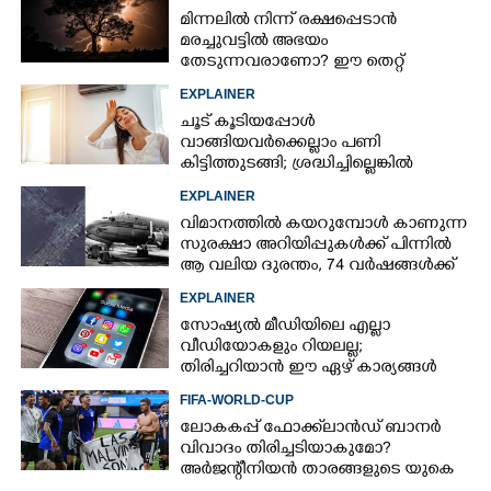
മിന്നലിൽ നിന്ന് രക്ഷപ്പെടാൻ
മരച്ചുവട്ടിൽ അഭയം
തേടുന്നവരാണോ? ഈ തെറ്റ്
ആവർത്തിച്ചാൽ ജീവന് തന്നെ
EXPLAINER
ഭീഷണിയാകും
ചൂട് കൂടിയപ്പോൾ
വാങ്ങിയവർക്കെല്ലാം പണി
കിട്ടിത്തുടങ്ങി; ശ്രദ്ധിച്ചില്ലെങ്കിൽ
തീപിടിത്തം പോലുമുണ്ടാകാം
EXPLAINER
വിമാനത്തിൽ കയറുമ്പോൾ കാണുന്ന
സുരക്ഷാ അറിയിപ്പുകൾക്ക് പിന്നിൽ
ആ വലിയ ദുരന്തം, 74 വർഷങ്ങൾക്ക്
ശേഷം രഹസ്യം പുറത്ത്
EXPLAINER
സോഷ്യൽ മീഡിയിലെ എല്ലാ
വീഡിയോകളും റിയലല്ല;
തിരിച്ചറിയാൻ ഈ ഏഴ് കാര്യങ്ങൾ
ശ്രദ്ധിക്കൂ
FIFA-WORLD-CUP
ലോകകപ്പ് ഫോക്ക്‌ലാൻഡ് ബാനർ
വിവാദം തിരിച്ചടിയാകുമോ?
അർജന്റീനിയൻ താരങ്ങളുടെ യുകെ