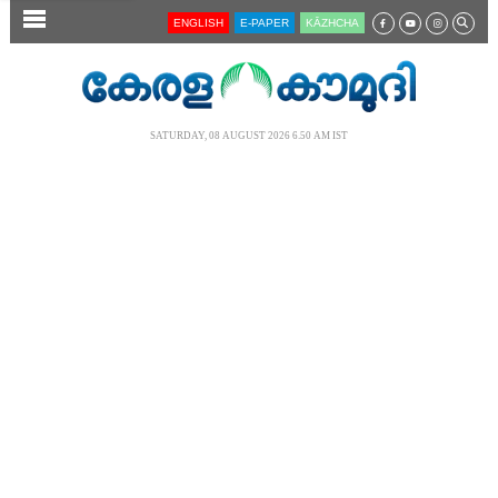
SECTIONS
ENGLISH
E-PAPER
KĀZHCHA
HOME
LATEST
SATURDAY, 08 AUGUST 2026 6.50 AM IST
AUDIO
NOTIFIED NEWS
POLL
KERALA
LOCAL
NEWS 360
CASE DIARY