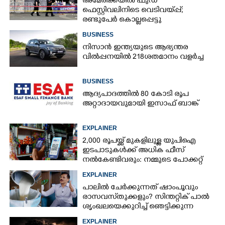
അമേരിക്കയിൽ ഫുഡ്
ഫെസ്റ്റിവലിനിടെ വെടിവയ്‌പ്പ്;
രണ്ടുപേർ കൊല്ലപ്പെട്ടു
BUSINESS
നിസാൻ ഇന്ത്യയുടെ ആഭ്യന്തര
വിൽപ്പനയിൽ 218ശതമാനം വളർച്ച
BUSINESS
ആദ്യപാദത്തിൽ 80 കോടി രൂപ
അറ്റാദായവുമായി ഇസാഫ് ബാങ്ക്
EXPLAINER
2,000 രൂപയ്ക്ക് മുകളിലുള്ള യുപിഐ
ഇടപാടുകൾക്ക് അധിക ഫീസ്
നൽകേണ്ടിവരും: നമ്മുടെ പോക്കറ്റ്
കീറുമോ?
EXPLAINER
പാലിൽ ചേർക്കുന്നത് ഷാംപൂവും
രാസവസ്‌തുക്കളും? സിന്തറ്റിക് പാൽ
ശൃംഖലയെക്കുറിച്ച് ഞെട്ടിക്കുന്ന
വെളിപ്പെടുത്തൽ
EXPLAINER