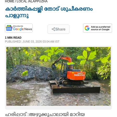
HOME /
LOCAL /
ALAPPUZHA
CINEMA
കാർത്തികപ്പള്ളി തോട് ശുചീകരണം
പാളുന്നു
OPINION
Share
PHOTOS
1 MIN READ
PUBLISHED: JUNE 03, 2026 03:04 AM IST
LIFESTYLE
SPIRITUAL
INFO+
ART
ASTRO
ഹരിപ്പാട് :അഴുക്കുചാലായി മാറിയ