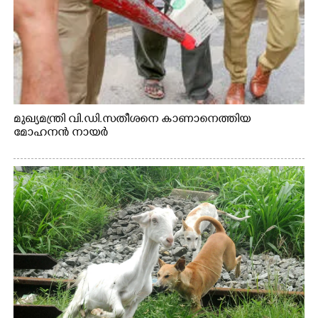
മുഖ്യമന്ത്രി വി.ഡി.സതീശനെ കാണാനെത്തിയ
മോഹനൻ നായർ