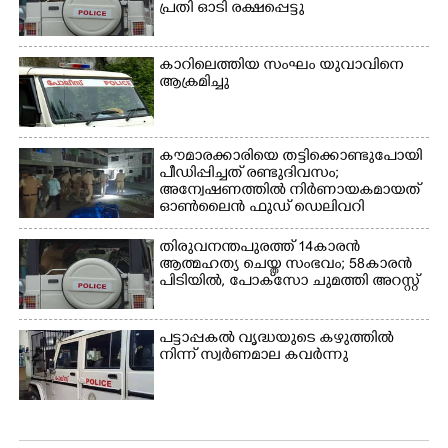
പ്രതി ഓടി രക്ഷപ്പെട്ടു
കാറിലെത്തിയ സംഘം യുവാവിനെ
ആക്രമിച്ചു
കൗമാരക്കാരിയെ തട്ടിക്കൊണ്ടുപോയി
പീഡിപ്പിച്ചത് രണ്ടുദിവസം;
അന്വേഷണത്തിൽ നിർണായകമായത്
ഓൺലൈൻ ഫുഡ് ഡെലിവറി
തിരുവനന്തപുരത്ത് 14കാരൻ
ആത്മഹത്യ ചെയ്ത സംഭവം; 58കാരൻ
പിടിയിൽ, പോക്‌സോ ചുമത്തി അറസ്റ്റ്
പട്ടാപ്പകൽ വൃദ്ധയുടെ കഴുത്തിൽ
നിന്ന് സ്വർണമാല കവർന്നു