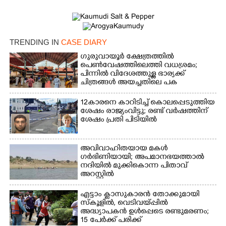
TRENDING IN
CASE DIARY
ഗുരുവായൂർ ക്ഷേത്രത്തിൽ
പെൺവേഷത്തിലെത്തി വധശ്രമം;
പിന്നിൽ വിദേശത്തുള്ള ഭാര്യക്ക്
ചിത്രങ്ങൾ അയച്ചതിലെ പക
12കാരനെ കാറിടിച്ച് കൊലപ്പെടുത്തിയ
ശേഷം രാജ്യംവിട്ടു; രണ്ട് വർഷത്തിന്
ശേഷം പ്രതി പിടിയിൽ
അവിവാഹിതയായ മകൾ
ഗർഭിണിയായി; അപമാനഭയത്താൽ
×
നദിയിൽ മുക്കികൊന്ന പിതാവ്
Share this link
അറസ്റ്റിൽ
എട്ടാം ക്ളാസുകാരൻ തോക്കുമായി
സ്കൂളിൽ, വെടിവയ്പ്പിൽ
അദ്ധ്യാപകൻ ഉൾപ്പെടെ രണ്ടുമരണം;
15 പേർക്ക് പരിക്ക്