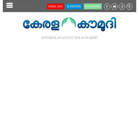
SECTIONS
ENGLISH
E-PAPER
KĀZHCHA
HOME
LATEST
SATURDAY, 08 AUGUST 2026 10.34 AM IST
AUDIO
NOTIFIED NEWS
POLL
KERALA
LOCAL
NEWS 360
CASE DIARY