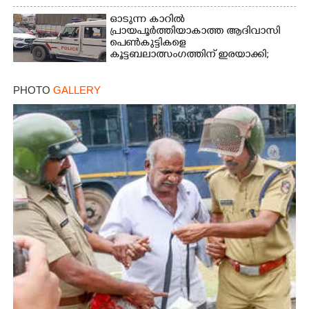
Copy Link
ഓടുന്ന കാറിൽ
പ്രായപൂർത്തിയാകാത്ത ആദിവാസി
പെൺകുട്ടികളെ
കൂട്ടബലാത്സംഗത്തിന് ഇരയാക്കി;
മൂന്ന് പേർ പിടിയിൽ
PHOTO
GALLERY