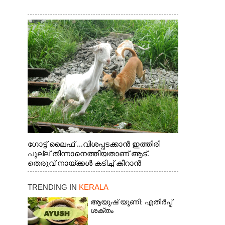
ഗോട്ട് ലൈഫ് ...വിശപ്പടക്കാൻ ഇത്തിരി
പുല്ല് തിന്നാനെത്തിയതാണ് ആട്.
തെരുവ് നായ്ക്കൾ കടിച്ച് കീറാൻ
വന്നതോടെ വയറിന്റെ ആന്തൽ മറന്ന്
ജീവന് വേണ്ടിയായി ഓട്ടം. എറണാകുളം
TRENDING IN
KERALA
വാത്തുരുത്തിയിൽ നിന്നുള്ള കാഴ്ച
ആയുഷ് യൂണി: എതിർപ്പ്
ശക്തം