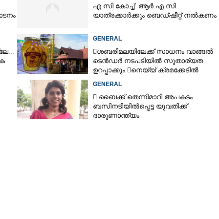
എ.സി കോച്ച്: ആർ.എ.സി
ാടനം
യാത്രക്കാർക്കും ബെഡ്ഷീറ്റ് നൽകണം
GENERAL
േ...
ശബരിമലയിലേക്ക് സാധനം വാങ്ങൽ
ക
ടെൻ‌ഡർ നടപടിയിൽ സുതാര്യത
ഉറപ്പാക്കും നെയ്യ് ക്രമക്കേടിൽ
തുടരന്വേഷണം
GENERAL
 ബൈക്ക് തെന്നിമാറി അപകടം:
ബസിനടിയിൽപ്പെട്ട യുവതിക്ക്
ദാരുണാന്ത്യം
Share this link
Copy Link
ിൽ അപകടം; കൈവരി