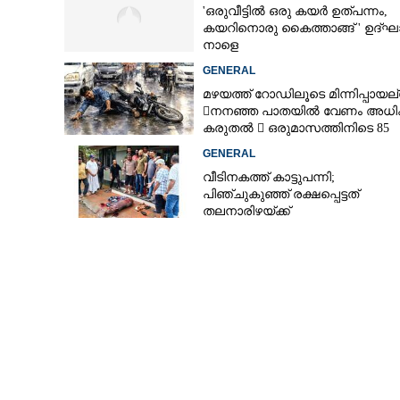
'ഒരുവീട്ടിൽ ഒരു കയർ ഉത്പന്നം,
കയറിനൊരു കൈത്താങ്ങ് ' ഉദ്ഘ
നാളെ
GENERAL
മഴയത്ത് റോഡിലൂടെ മിന്നിപ്പായല്ല
നനഞ്ഞ പാതയിൽ വേണം അധി
കരുതൽ  ഒരുമാസത്തിനിടെ 85
അപകടം
GENERAL
വീടിനകത്ത് കാട്ടുപന്നി;
പിഞ്ചുകുഞ്ഞ് രക്ഷപ്പെട്ടത്
തലനാരിഴയ്ക്ക്
തേവര പാലത്ത