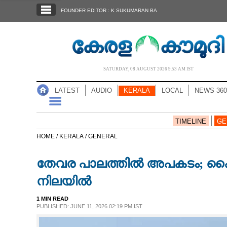
SECTIONS
FOUNDER EDITOR : K SUKUMARAN BA
HOME
LATEST
AUDIO
SATURDAY, 08 AUGUST 2026 9.53 AM IST
NOTIFIED NEWS
LATEST
AUDIO
KERALA
LOCAL
NEWS 360
POLL
KERALA
TIMELINE
GE
HOME /
KERALA /
GENERAL
LOCAL
തേവര പാലത്തിൽ അപകടം; കൈവരി
NEWS 360
നിലയിൽ
1 MIN READ
CASE DIARY
PUBLISHED: JUNE 11, 2026 02:19 PM IST