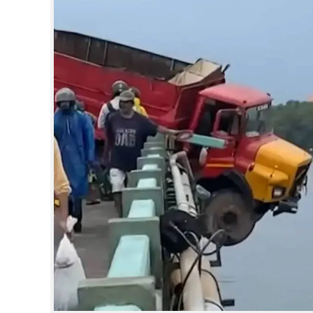
CINEMA
OPINION
PHOTOS
LIFESTYLE
SPIRITUAL
INFO+
ART
ASTRO