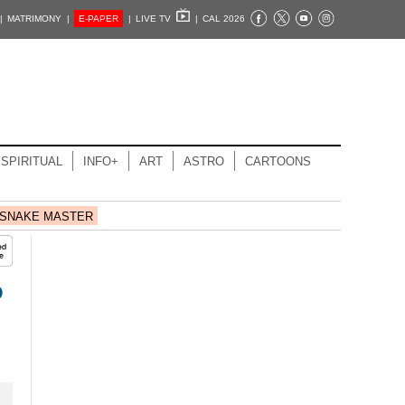
|
MATRIMONY |
E-PAPER
|
LIVE TV
|
CAL 2026
SPIRITUAL
INFO+
ART
ASTRO
CARTOONS
SNAKE MASTER
ന