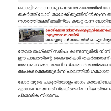
കൊച്ചി: എറണാകുളം തേവര പാലത്തിൽ ലോറി
CARTOONS
തകർത്ത് ലോറി താഴേക്ക് തൂങ്ങിനിൽക്കുന്ന
നഗരത്തിലേക്ക് മാലിന്യം കയറ്റിവന്ന ലോറി
LITERATURE
കോഴിക്കോട് നിന്ന് ബംഗളൂരുവിലേക്ക്
ഗുരുതരാവസ്ഥയിൽ
ZOOM
ബംഗളൂരു: കർണാടകയിൽ കെഎസ്‌ആർടിസി 
തേവര ജംഗ്‌ഷന് സമീപം കുണ്ടന്നൂരിൽ നിന്
CONTACT US
ഈ പാലത്തിന്റെ കൈവരികൾ തകർത്താണ് ലോറി
അപകടസമയം ലോറി ഡ്രൈവർ മാത്രമാണ് വാഹന
അപകടത്തെത്തുടർന്ന് പാലത്തിൽ ഗതാഗത നി
ലോറിയുടെ പകുതിയോളം ഭാഗം കായലിലേക്
എങ്ങനെയെന്നത് വ്യക്തമല്ല. നിയന്ത്രണം
പ്രാഥമിക നിഗമനം.