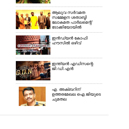
ആലുവ സർവമത
സമ്മേളന ശതാബ്ദി
ലോകമത പാർലമെന്റ്
ടോക്കിയോയിൽ
ഇൻഡ്യൻ കോഫി
ഹൗസിൽ ഒഴിവ്
ഇന്ത്യൻ എഡിസന്റെ
ജി.ഡി.എൻ
എ. അക്ബറിന്
ഉത്തരമേഖല ഐ.ജിയുടെ
ചുമതല