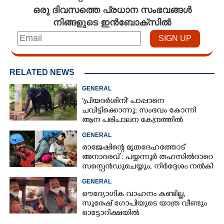
ഒരു ദിവസത്തെ പ്രധാന സംഭവങ്ങൾ
നിങ്ങളുടെ ഇൻബോക്സിൽ
RELATED NEWS
GENERAL
'പ്രിയദർശിനി' പാപ്പാനെ
ചവിട്ടിക്കൊന്നു; സംഭവം കോന്നി
ആന പരിപാലന കേന്ദ്രത്തിൽ
GENERAL
രാജേഷിന്റെ മൃതദേഹത്തോട്
അനാദരവ് : പയ്യന്നൂർ തഹസിൽദാറെ
സസ്പെൻഡുചെയ്യും, നിർദ്ദേശം നൽകി
മന്ത്രി
GENERAL
ഔദ്യോഗിക വാഹനം കണ്ടില്ല,
സുരേഷ് ഗോപിയുടെ യാത്ര വീണ്ടും
ഓട്ടോറിക്ഷയിൽ