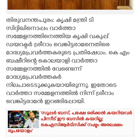
CARTOONS
തിരുവനന്തപുരം: കൃഷി മന്ത്രി ടി
സിദ്ദിഖിനൊപ്പം വാർത്താ
LITERATURE
സമ്മേളനത്തിനെത്തിയ കൃഷി വകുപ്പ്
ഡയറക്ടർ ശ്രീറാം വെങ്കിട്ടരാമനെതിരെ
ZOOM
മാദ്ധ്യമപ്രവർത്തകരുടെ പ്രതിഷേധം. കെ എം
ബഷീറിന്റെ കൊലയാളി വാർത്താ
CONTACT US
സമ്മേളനത്തിൽ വേണ്ടെന്ന്
മാദ്ധ്യമപ്രവർത്തകർ
നിലപാടെടുക്കുകയായിരുന്നു. ഇതോടെ
വാർത്താ സമ്മേളനത്തിൽ നിന്ന് ശ്രീറാം
വെങ്കിട്ടരാമൻ ഇറങ്ങിപ്പോയി.
'സൂപ്പർ ബസ്, പക്ഷേ ഒരിക്കൽ കയറിയവർ
പിന്നീട് ഈ ബസിൽ കയറില്ല;
കെഎസ്ആർടിസിക്ക് നഷ്ടം അരലക്ഷം
രൂപയോളം'