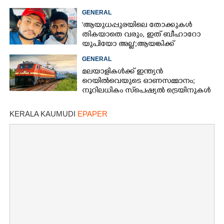
നടപടിയെടുത്തോട്ടെ'
GENERAL
'ആയുധപ്പുരയിലെ തോക്കുകൾ
തികയാതെ വരും, ഇത് ബീഹാറോ
യുപിയോ അല്ല';ആയങ്കിക്ക്
പിന്തുണയുമായി ആകാശ് തില്ലങ്കേരി
GENERAL
മലയാളികൾക്ക് ഇന്ത്യൻ
റെയിൽവെയുടെ ഓണസമ്മാനം;
നൂറിലധികം സ്‌പെഷ്യൽ ട്രെയിനുകൾ
കേരളത്തിലേക്ക്
KERALA KAUMUDI
EPAPER