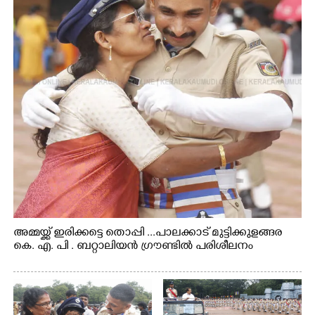
അമ്മയ്ക്ക് ഇരിക്കട്ടെ തൊപ്പി ...പാലക്കാട് മുട്ടിക്കുളങ്ങര
കെ. എ. പി . ബറ്റാലിയൻ ഗ്രൗണ്ടിൽ പരിശീലനം