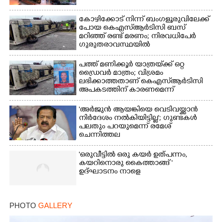
കോഴിക്കോട് നിന്ന് ബംഗളൂരുവിലേക്ക്
പോയ കെഎസ്‌ആർടിസി ബസ്
മറിഞ്ഞ് രണ്ട് മരണം; നിരവധിപേർ
ഗുരുതരാവസ്ഥയിൽ
പത്ത് മണിക്കൂർ യാത്രയ്‌ക്ക് ഒറ്റ
ഡ്രൈവർ മാത്രം; വിശ്രമം
ലഭിക്കാത്തതാണ് കെഎസ്‌ആർടിസി
അപകടത്തിന് കാരണമെന്ന്
വിമർശനം
'അർജുൻ ആയങ്കിയെ വെടിവയ്ക്കാൻ
നിർദേശം നൽകിയിട്ടില്ല'; ഗുണ്ടകൾ
പലതും പറയുമെന്ന് രമേശ്
ചെന്നിത്തല
'ഒരുവീട്ടിൽ ഒരു കയർ ഉത്പന്നം,
കയറിനൊരു കൈത്താങ്ങ് '
ഉദ്ഘാടനം നാളെ
PHOTO
GALLERY