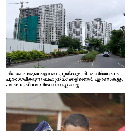
വിദേശ രാജ്യങ്ങളെ അനുസ്മരിക്കും വിധം നിർമ്മാണം
പുരോഗമിക്കുന്ന ബഹുനിലക്കെട്ടിടങ്ങൾ. എറണാകുളം
ചാത്യാത്ത് റോഡിൽ നിന്നുള്ള കാഴ്ച