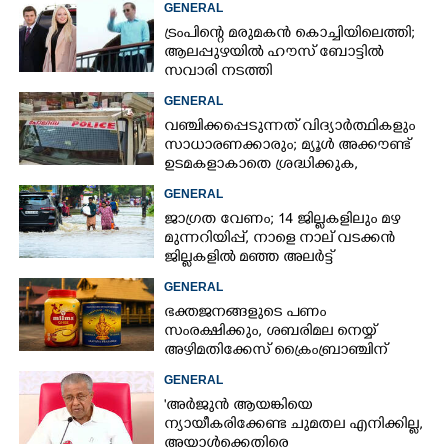
GENERAL
ട്രംപിന്റെ മരുമകൻ കൊച്ചിയിലെത്തി;
ആലപ്പുഴയിൽ ഹൗസ് ബോട്ടിൽ
സവാരി നടത്തി
GENERAL
വഞ്ചിക്കപ്പെടുന്നത് വിദ്യാർത്ഥികളും
സാധാരണക്കാരും; മ്യൂൾ അക്കൗണ്ട്
ഉടമകളാകാതെ ശ്രദ്ധിക്കുക,
നിർദ്ദേശങ്ങളുമായി പൊലീസ്
GENERAL
ജാഗ്രത വേണം; 14 ജില്ലകളിലും മഴ
മുന്നറിയിപ്പ്, നാളെ നാല് വടക്കൻ
ജില്ലകളിൽ മഞ്ഞ അലർട്ട്
GENERAL
ഭക്തജനങ്ങളുടെ പണം
സംരക്ഷിക്കും, ശബരിമല നെയ്യ്
അഴിമതിക്കേസ് ക്രൈംബ്രാഞ്ചിന്
വിടുമെന്ന് കെ മുരളീധരൻ
GENERAL
'അർജുൻ ആയങ്കിയെ
ന്യായീകരിക്കേണ്ട ചുമതല എനിക്കില്ല,
അയാൾക്കെതിരെ