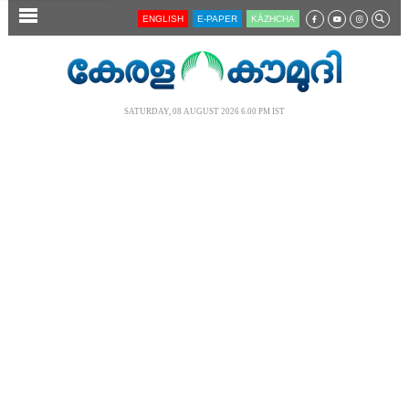
SECTIONS
ENGLISH
E-PAPER
KĀZHCHA
HOME
LATEST
SATURDAY, 08 AUGUST 2026 6.00 PM IST
AUDIO
NOTIFIED NEWS
POLL
KERALA
LOCAL
NEWS 360
CASE DIARY