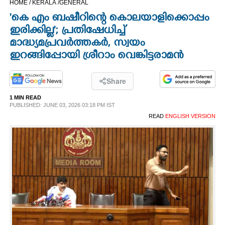
HOME /
KERALA /
GENERAL
CINEMA
'കെ എം ബഷീറിന്റെ കൊലയാളിക്കൊപ്പം
ഇരിക്കില്ല'; പ്രതിഷേധിച്ച്
OPINION
മാദ്ധ്യമപ്രവർത്തകർ, സ്വയം
ഇറങ്ങിപ്പോയി ശ്രീറാം വെങ്കിട്ടരാമൻ
PHOTOS
Share
LIFESTYLE
1 MIN READ
PUBLISHED: JUNE 03, 2026 03:18 PM IST
READ
ENGLISH VERSION
SPIRITUAL
INFO+
ART
ASTRO